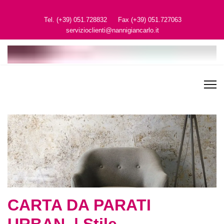
Tel. (+39) 051.728832
Fax (+39) 051.727063
servizioclienti@nannigiancarlo.it
CARTA DA PARATI URBAN |